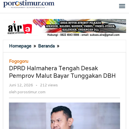
Lewati
ke
konten
DPRD
Homepage
»
Beranda
»
Halmahera
Tengah
Fogogoru
Desak
DPRD Halmahera Tengah Desak
Pemprov
Pemprov Malut Bayar Tunggakan DBH
Malut
Bayar
oleh
Juni 12, 2026
-
212 views
Tunggakan
porostimur.com
oleh
porostimur.com
DBH