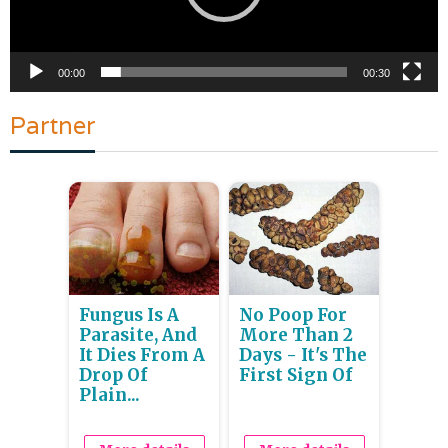
00:00
00:30
Partner
Fungus Is A
No Poop For
Parasite, And
More Than 2
It Dies From A
Days - It's The
Drop Of
First Sign Of
Plain...