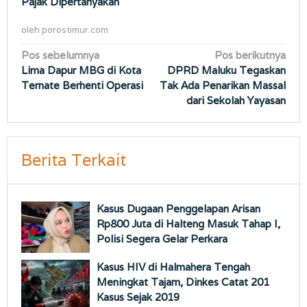
Pajak Dipertanyakan
oleh
porostimur.com
Navigasi
Pos sebelumnya
Pos berikutnya
Lima Dapur MBG di Kota
DPRD Maluku Tegaskan
pos
Ternate Berhenti Operasi
Tak Ada Penarikan Massal
dari Sekolah Yayasan
Berita Terkait
Kasus Dugaan Penggelapan Arisan
Rp800 Juta di Halteng Masuk Tahap I,
Polisi Segera Gelar Perkara
Kasus HIV di Halmahera Tengah
Meningkat Tajam, Dinkes Catat 201
Kasus Sejak 2019