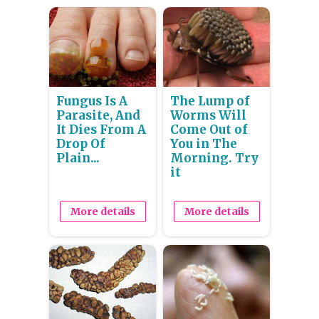
Fungus Is A
The Lump of
Parasite, And
Worms Will
It Dies From A
Come Out of
Drop Of
You in The
Plain...
Morning. Try
it
More details
More details