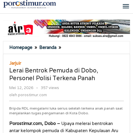
Lewati
ke
konten
Lerai
Homepage
»
Beranda
»
Bentrok
Pemuda
Jarjuir
di
Lerai Bentrok Pemuda di Dobo,
Dobo,
Personel Polisi Terkena Panah
Personel
Polisi
oleh
Mei 12, 2026
-
357 views
Terkena
porostimur.com
oleh
porostimur.com
Panah
Bripda RDL mengalami luka serius setelah terkena anak panah saat
menjalankan tugas pengamanan di Kota Dobo.
Porostimur.com, Dobo –
Upaya melerai bentrokan
antar kelompok pemuda di Kabupaten Kepulauan Aru