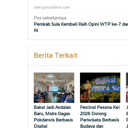
oleh
porostimur.com
Navigasi
Pos sebelumnya
Pemkab Sula Kembali Raih Opini WTP ke-7 da
pos
RI
Berita Terkait
Bakal Jadi Andalan
Festival Pesona Kei
Baru, Malra Gagas
2026 Dorong
Pokdarwis Berbasis
Pariwisata Berbasis
Digital
Budaya dan
J