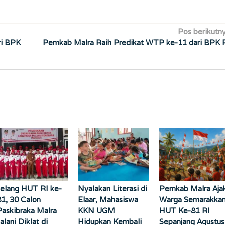
Pos berikutn
ri BPK
Pemkab Malra Raih Predikat WTP ke-11 dari BPK 
Jelang HUT RI ke-
Nyalakan Literasi di
Pemkab Malra Aja
81, 30 Calon
Elaar, Mahasiswa
Warga Semarakka
Paskibraka Malra
KKN UGM
HUT Ke-81 RI
alani Diklat di
Hidupkan Kembali
Sepanjang Agustus