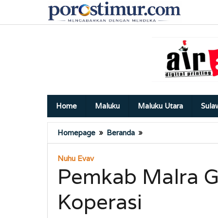
Lewati
ke
konten
Home
Maluku
Maluku Utara
Sula
Pemkab
Homepage
»
Beranda
»
Malra
Gelar
Nuhu Evav
Diklat
Pemkab Malra G
Pengawas
Koperasi
Koperasi