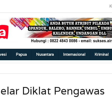
K
wesi
Papua
Nusantara
Internasional
Kriminal
elar Diklat Pengawas