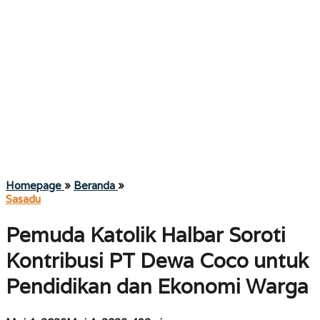
Pemuda
Homepage
»
Beranda
»
Katolik
Sasadu
Halbar
Soroti
Pemuda Katolik Halbar Soroti
Kontribusi
PT
Kontribusi PT Dewa Coco untuk
Dewa
Coco
Pendidikan dan Ekonomi Warga
untuk
Pendidikan