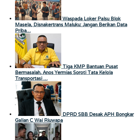
Waspada Loker Palsu Blok
Masela, Disnakertrans Maluku: Jangan Berikan Data
Priba…
Tiga KMP Bantuan Pusat
Bermasalah, Anos Yermias Soroti Tata Kelola
Transportasi …
DPRD SBB Desak APH Bongkar
Galian C Wai Riuwapa