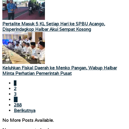
Pertalite Masuk 5 KL Setiap Hari ke SPBU Acango,
Disperindagkop Halbar Akui Sempat Kosong
Keluhkan Fiskal Daerah ke Menko Pangan, Wabup Halbar
Minta Perhatian Pemerintah Pusat
1
2
3
…
288
Berikutnya
No More Posts Available.