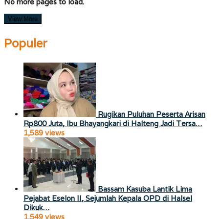
No more pages to load.
View More
Populer
Rugikan Puluhan Peserta Arisan
Rp800 Juta, Ibu Bhayangkari di Halteng Jadi Tersa…
1,589 views
Bassam Kasuba Lantik Lima
Pejabat Eselon II, Sejumlah Kepala OPD di Halsel
Dikuk…
1,549 views