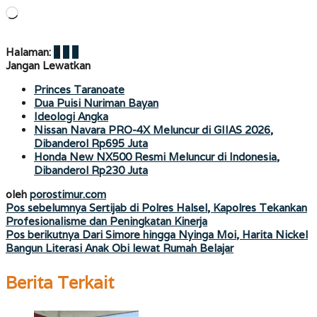
Memuat...
Halaman:
1
2
3
Jangan Lewatkan
Princes Taranoate
Dua Puisi Nuriman Bayan
Ideologi Angka
Nissan Navara PRO-4X Meluncur di GIIAS 2026,
Dibanderol Rp695 Juta
Honda New NX500 Resmi Meluncur di Indonesia,
Dibanderol Rp230 Juta
oleh
porostimur.com
Navigasi
Pos sebelumnya
Sertijab di Polres Halsel, Kapolres Tekankan
Profesionalisme dan Peningkatan Kinerja
pos
Pos berikutnya
Dari Simore hingga Nyinga Moi, Harita Nickel
Bangun Literasi Anak Obi lewat Rumah Belajar
Berita Terkait