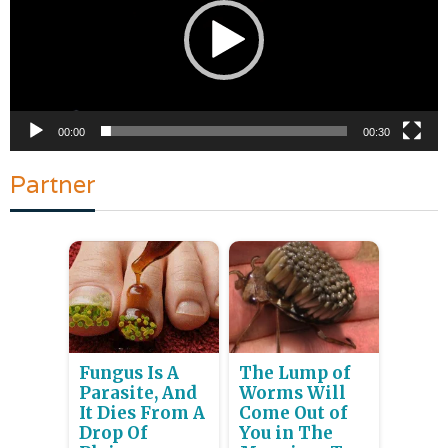
00:00
00:30
Partner
Fungus Is A
The Lump of
Parasite, And
Worms Will
It Dies From A
Come Out of
Drop Of
You in The