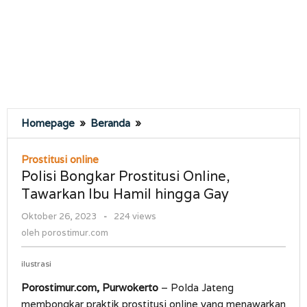
Polisi
Homepage
»
Beranda
»
Bongkar
Prostitusi
Prostitusi online
Online,
Polisi Bongkar Prostitusi Online,
Tawarkan
Tawarkan Ibu Hamil hingga Gay
Ibu
Hamil
oleh
Oktober 26, 2023
-
224 views
hingga
porostimur.com
oleh
porostimur.com
Gay
ilustrasi
Porostimur.com, Purwokerto
– Polda Jateng
membongkar praktik prostitusi online yang menawarkan