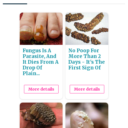
Fungus Is A
No Poop For
Parasite, And
More Than 2
It Dies From A
Days - It's The
Drop Of
First Sign Of
Plain...
More details
More details