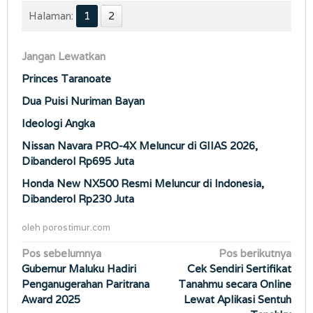
Halaman:
1
2
Jangan Lewatkan
Princes Taranoate
Dua Puisi Nuriman Bayan
Ideologi Angka
Nissan Navara PRO-4X Meluncur di GIIAS 2026,
Dibanderol Rp695 Juta
Honda New NX500 Resmi Meluncur di Indonesia,
Dibanderol Rp230 Juta
oleh
porostimur.com
Navigasi
Pos sebelumnya
Pos berikutnya
Gubernur Maluku Hadiri
Cek Sendiri Sertifikat
pos
Penganugerahan Paritrana
Tanahmu secara Online
Award 2025
Lewat Aplikasi Sentuh