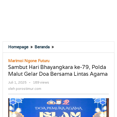
Sambut
Homepage
»
Beranda
»
Hari
Bhayangkara
Marimoi Ngone Futuru
ke-
Sambut Hari Bhayangkara ke-79, Polda
79,
Malut Gelar Doa Bersama Lintas Agama
Polda
Malut
oleh
Juli 1, 2025
-
189 views
Gelar
porostimur.com
oleh
porostimur.com
Doa
Bersama
Lintas
Agama