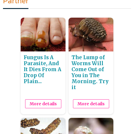
Partner
Fungus Is A
The Lump of
Parasite, And
Worms Will
It Dies From A
Come Out of
Drop Of
You in The
Plain...
Morning. Try
it
More details
More details