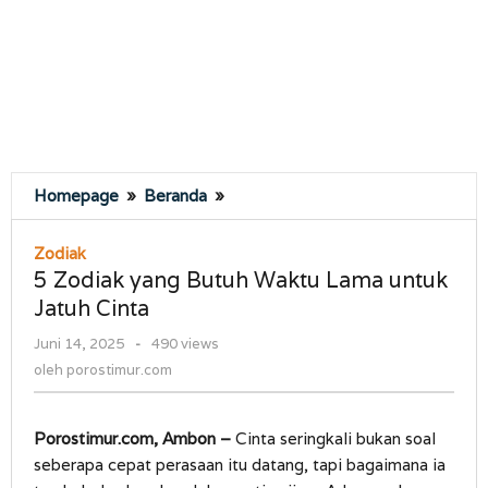
5
Homepage
»
Beranda
»
Zodiak
yang
Zodiak
Butuh
5 Zodiak yang Butuh Waktu Lama untuk
Waktu
Jatuh Cinta
Lama
untuk
oleh
Juni 14, 2025
-
490 views
Jatuh
porostimur.com
oleh
porostimur.com
Cinta
Porostimur.com, Ambon –
Cinta seringkali bukan soal
seberapa cepat perasaan itu datang, tapi bagaimana ia