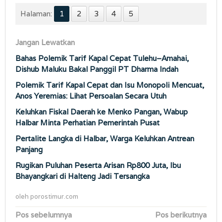
Halaman:
1
2
3
4
5
Jangan Lewatkan
Bahas Polemik Tarif Kapal Cepat Tulehu–Amahai,
Dishub Maluku Bakal Panggil PT Dharma Indah
Polemik Tarif Kapal Cepat dan Isu Monopoli Mencuat,
Anos Yeremias: Lihat Persoalan Secara Utuh
Keluhkan Fiskal Daerah ke Menko Pangan, Wabup
Halbar Minta Perhatian Pemerintah Pusat
Pertalite Langka di Halbar, Warga Keluhkan Antrean
Panjang
Rugikan Puluhan Peserta Arisan Rp800 Juta, Ibu
Bhayangkari di Halteng Jadi Tersangka
oleh
porostimur.com
Navigasi
Pos sebelumnya
Pos berikutnya