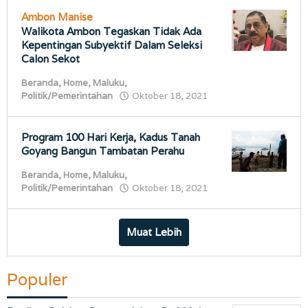
Ambon Manise
Walikota Ambon Tegaskan Tidak Ada
Kepentingan Subyektif Dalam Seleksi
Calon Sekot
Beranda
,
Home
,
Maluku
,
oleh
Politik/Pemerintahan
Oktober 18, 2021
porostimur.com
Program 100 Hari Kerja, Kadus Tanah
Goyang Bangun Tambatan Perahu
Beranda
,
Home
,
Maluku
,
oleh
Politik/Pemerintahan
Oktober 18, 2021
porostimur.com
Muat Lebih
Populer