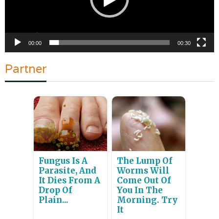
00:00
00:30
Partner
Fungus Is A
The Lump Of
Parasite, And
Worms Will
It Dies From A
Come Out Of
Drop Of
You In The
Plain...
Morning. Try
It