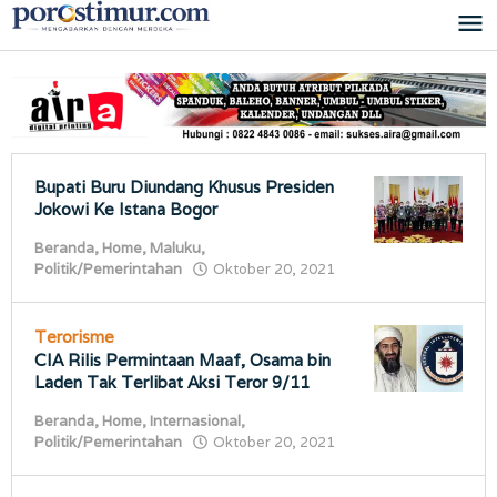
Lewati
ke
konten
Bupati Buru Diundang Khusus Presiden
Jokowi Ke Istana Bogor
Beranda
,
Home
,
Maluku
,
oleh
Politik/Pemerintahan
Oktober 20, 2021
porostimur.com
Terorisme
CIA Rilis Permintaan Maaf, Osama bin
Laden Tak Terlibat Aksi Teror 9/11
Beranda
,
Home
,
Internasional
,
oleh
Politik/Pemerintahan
Oktober 20, 2021
porostimur.com