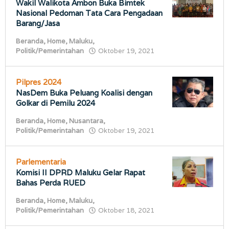
Wakil Walikota Ambon Buka Bimtek
Nasional Pedoman Tata Cara Pengadaan
Barang/Jasa
Beranda
,
Home
,
Maluku
,
oleh
Politik/Pemerintahan
Oktober 19, 2021
porostimur.com
Pilpres 2024
NasDem Buka Peluang Koalisi dengan
Golkar di Pemilu 2024
Beranda
,
Home
,
Nusantara
,
oleh
Politik/Pemerintahan
Oktober 19, 2021
porostimur.com
Parlementaria
Komisi II DPRD Maluku Gelar Rapat
Bahas Perda RUED
Beranda
,
Home
,
Maluku
,
oleh
Politik/Pemerintahan
Oktober 18, 2021
porostimur.com