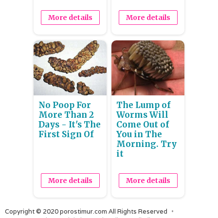
More details
More details
No Poop For
The Lump of
More Than 2
Worms Will
Days - It's The
Come Out of
First Sign Of
You in The
Morning. Try
it
More details
More details
Copyright © 2020 porostimur.com All Rights Reserved