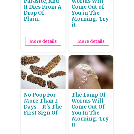
Parasite, And
Worms Will
It Dies From A
Come Out of
Drop Of
You in The
Plain...
Morning. Try
it
More details
More details
No Poop For
The Lump Of
More Than 2
Worms Will
Days - It's The
Come Out Of
First Sign Of
You In The
Morning. Try
It