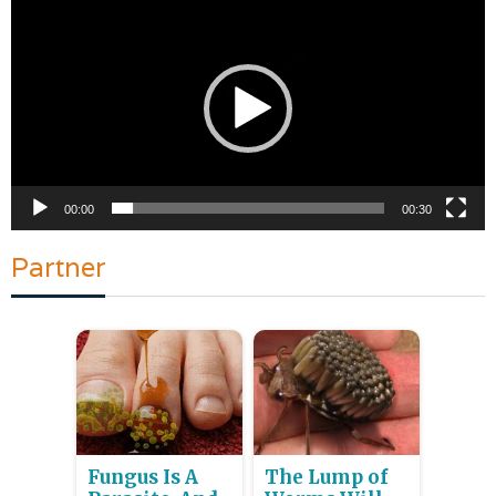
Video
00:00
00:30
Partner
Fungus Is A
The Lump of