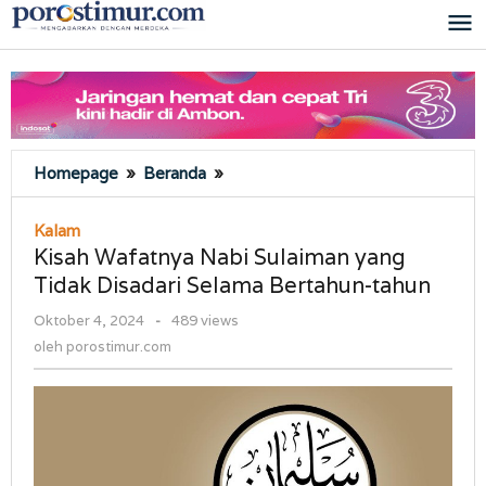
Lewati
ke
konten
Kisah
Homepage
»
Beranda
»
Wafatnya
Nabi
Kalam
Sulaiman
Kisah Wafatnya Nabi Sulaiman yang
yang
Tidak Disadari Selama Bertahun-tahun
Tidak
Disadari
oleh
Oktober 4, 2024
-
489 views
Selama
porostimur.com
oleh
porostimur.com
Bertahun-
tahun