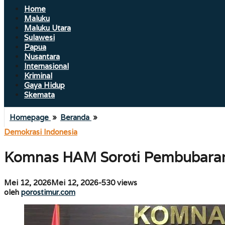
Home
Maluku
Maluku Utara
Sulawesi
Papua
Nusantara
Internasional
Kriminal
Gaya Hidup
Skemata
Komnas
Homepage
»
Beranda
»
HAM
Demokrasi Indonesia
Soroti
Pembubaran
Komnas HAM Soroti Pembubaran N
Nobar
Film
“Pesta
oleh
Mei 12, 2026
Mei 12, 2026
-
530 views
Babi”
porostimur.com
oleh
porostimur.com
di
Ternate