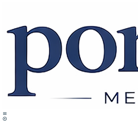
Lewati
ke
konten