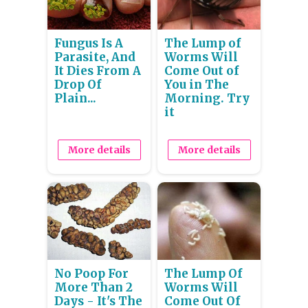
Fungus Is A
The Lump of
Parasite, And
Worms Will
It Dies From A
Come Out of
Drop Of
You in The
Plain...
Morning. Try
it
More details
More details
No Poop For
The Lump Of
More Than 2
Worms Will
Days - It's The
Come Out Of