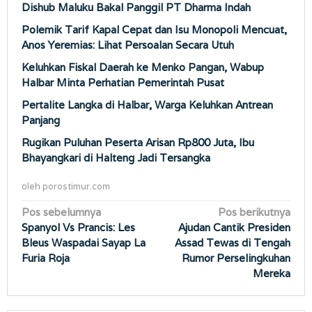
Dishub Maluku Bakal Panggil PT Dharma Indah
Polemik Tarif Kapal Cepat dan Isu Monopoli Mencuat,
Anos Yeremias: Lihat Persoalan Secara Utuh
Keluhkan Fiskal Daerah ke Menko Pangan, Wabup
Halbar Minta Perhatian Pemerintah Pusat
Pertalite Langka di Halbar, Warga Keluhkan Antrean
Panjang
Rugikan Puluhan Peserta Arisan Rp800 Juta, Ibu
Bhayangkari di Halteng Jadi Tersangka
oleh
porostimur.com
Navigasi
Pos sebelumnya
Pos berikutnya
Spanyol Vs Prancis: Les
Ajudan Cantik Presiden
pos
Bleus Waspadai Sayap La
Assad Tewas di Tengah
Furia Roja
Rumor Perselingkuhan
Mereka