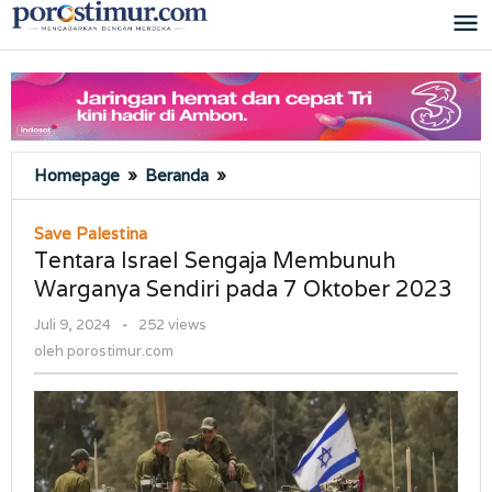
Lewati
ke
konten
Tentara
Homepage
»
Beranda
»
Israel
Sengaja
Save Palestina
Membunuh
Tentara Israel Sengaja Membunuh
Warganya
Warganya Sendiri pada 7 Oktober 2023
Sendiri
pada
oleh
Juli 9, 2024
-
252 views
7
porostimur.com
oleh
porostimur.com
Oktober
2023