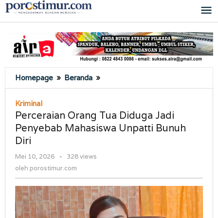
Lewati
ke
konten
Perceraian
Homepage
»
Beranda
»
Orang
Tua
Kriminal
Diduga
Perceraian Orang Tua Diduga Jadi
Jadi
Penyebab Mahasiswa Unpatti Bunuh
Penyebab
Diri
Mahasiswa
Unpatti
oleh
Mei 10, 2026
-
328 views
Bunuh
porostimur.com
oleh
porostimur.com
Diri