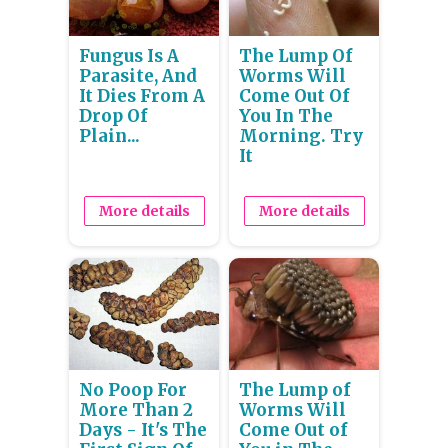
Fungus Is A
The Lump Of
Parasite, And
Worms Will
It Dies From A
Come Out Of
Drop Of
You In The
Plain...
Morning. Try
It
More details
More details
No Poop For
The Lump of
More Than 2
Worms Will
Days - It's The
Come Out of