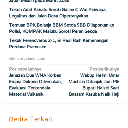
Jatuh Miskin pada Maret 2026
Tokoh Adat Kairatu Soroti Galian C Wai Riuwapa,
Legalitas dan Jalan Desa Dipertanyakan
Temuan BPK Belanja BBM Setda SBB Dilaporkan ke
Polisi, KOMPAK Maluku Soroti Peran Sekda
Tekuk Ferencvaros 2-1, El Real Raih Kemenangan
Perdana Pramusim
oleh
porostimur.com
Navigasi
Pos sebelumnya
Pos berikutnya
Jenazah Dua WNA Korban
Wabup Helmi Umar
pos
Erupsi Dukono Ditemukan,
Muchsin Ditunjuk Jadi Plh
Evakuasi Terkendala
Bupati Halsel Saat
Material Vulkanik
Bassam Kasuba Naik Haji
Berita Terkait