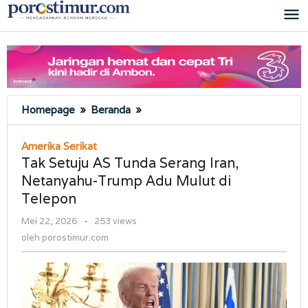
Lewati
ke
konten
Tak
Homepage
»
Beranda
»
Setuju
AS
Amerika Serikat
Tunda
Tak Setuju AS Tunda Serang Iran,
Serang
Netanyahu-Trump Adu Mulut di
Iran,
Telepon
Netanyahu-
Trump
oleh
Mei 22, 2026
-
253 views
Adu
porostimur.com
oleh
porostimur.com
Mulut
di
Telepon