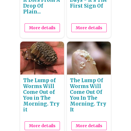
It Dies From A
Days - It's The
Drop Of
First Sign Of
Plain...
More details
More details
The Lump of
The Lump Of
Worms Will
Worms Will
Come Out of
Come Out Of
You in The
You In The
Morning. Try
Morning. Try
it
It
More details
More details