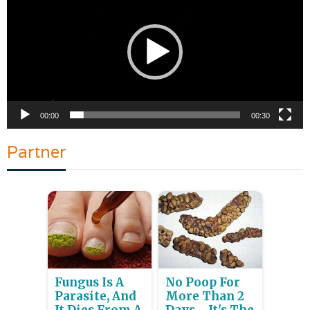
00:00
00:30
Partner
Fungus Is A
No Poop For
Parasite, And
More Than 2