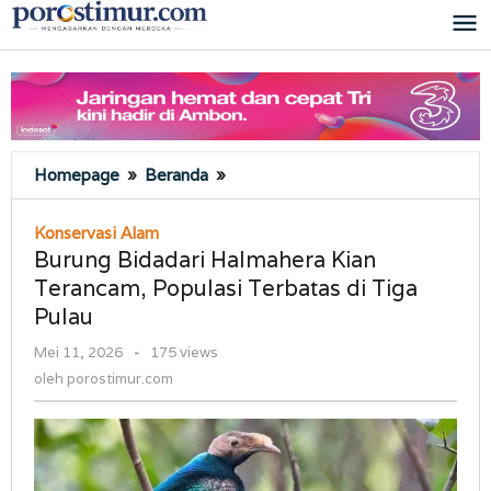
Lewati
ke
konten
Burung
Homepage
»
Beranda
»
Bidadari
Halmahera
Konservasi Alam
Kian
Burung Bidadari Halmahera Kian
Terancam,
Terancam, Populasi Terbatas di Tiga
Populasi
Pulau
Terbatas
di
oleh
Mei 11, 2026
-
175 views
Tiga
porostimur.com
oleh
porostimur.com
Pulau