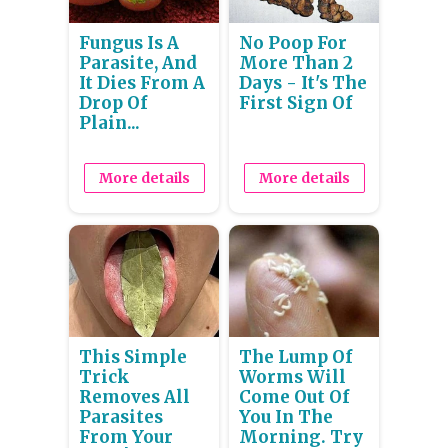
Fungus Is A
No Poop For
Parasite, And
More Than 2
It Dies From A
Days - It's The
Drop Of
First Sign Of
Plain...
More details
More details
This Simple
The Lump Of
Trick
Worms Will
Removes All
Come Out Of
Parasites
You In The
From Your
Morning. Try