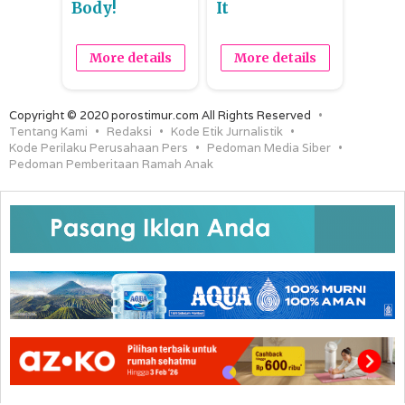
Body!
It
More details
More details
Copyright © 2020 porostimur.com All Rights Reserved
Tentang Kami
Redaksi
Kode Etik Jurnalistik
Kode Perilaku Perusahaan Pers
Pedoman Media Siber
Pedoman Pemberitaan Ramah Anak