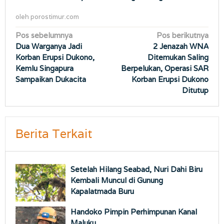
oleh
porostimur.com
Navigasi
Pos sebelumnya
Pos berikutnya
Dua Warganya Jadi
2 Jenazah WNA
pos
Korban Erupsi Dukono,
Ditemukan Saling
Kemlu Singapura
Berpelukan, Operasi SAR
Sampaikan Dukacita
Korban Erupsi Dukono
Ditutup
Berita Terkait
Setelah Hilang Seabad, Nuri Dahi Biru
Kembali Muncul di Gunung
Kapalatmada Buru
Handoko Pimpin Perhimpunan Kanal
Maluku