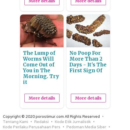
More details
More details
The Lump of
No Poop For
Worms Will
More Than 2
Come Out of
Days - It's The
You in The
First Sign Of
Morning. Try
it
More details
More details
Copyright © 2020 porostimur.com All Rights Reserved
Tentang Kami
Redaksi
Kode Etik Jurnalistik
Kode Perilaku Perusahaan Pers
Pedoman Media Siber