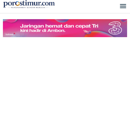
Lewati
ke
konten