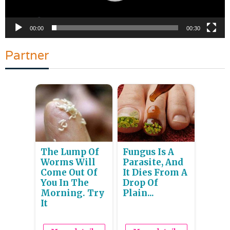
00:00
00:30
Partner
The Lump Of
Fungus Is A
Worms Will
Parasite, And
Come Out Of
It Dies From A
You In The
Drop Of
Morning. Try
Plain...
It