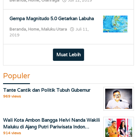
Beranda
,
Home
,
Olahraga
Juli 12, 2019
porostimur.com
Gempa Magnitudo 5.0 Getarkan Labuha
Beranda
,
Home
,
Maluku Utara
Juli 11,
oleh
2019
porostimur.com
Muat Lebih
Populer
Tante Cantik dan Politik Tubuh Gubernur
969 views
Wali Kota Ambon Bangga Helvi Nanda Wakili
Maluku di Ajang Putri Pariwisata Indon…
914 views