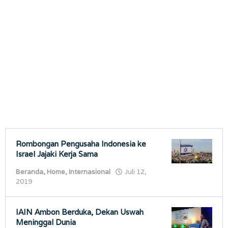
porostimur.com
Rombongan Pengusaha Indonesia ke
Israel Jajaki Kerja Sama
Beranda
,
Home
,
Internasional
Juli 12,
oleh
2019
porostimur.com
IAIN Ambon Berduka, Dekan Uswah
Meninggal Dunia