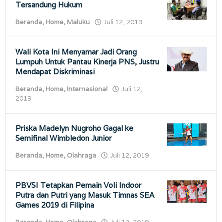
Tersandung Hukum
oleh
Beranda
,
Home
,
Maluku
Juli 12, 2019
porostimur.com
Wali Kota Ini Menyamar Jadi Orang
Lumpuh Untuk Pantau Kinerja PNS, Justru
Mendapat Diskriminasi
Beranda
,
Home
,
Internasional
Juli 12,
oleh
2019
porostimur.com
Priska Madelyn Nugroho Gagal ke
Semifinal Wimbledon Junior
oleh
Beranda
,
Home
,
Olahraga
Juli 12, 2019
porostimur.com
PBVSI Tetapkan Pemain Voli Indoor
Putra dan Putri yang Masuk Timnas SEA
Games 2019 di Filipina
oleh