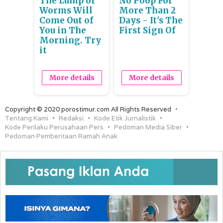
The Lump of
No Poop For
Worms Will
More Than 2
Come Out of
Days - It's The
You in The
First Sign Of
Morning. Try
it
More details
More details
Copyright © 2020 porostimur.com All Rights Reserved
Tentang Kami
Redaksi
Kode Etik Jurnalistik
Kode Perilaku Perusahaan Pers
Pedoman Media Siber
Pedoman Pemberitaan Ramah Anak