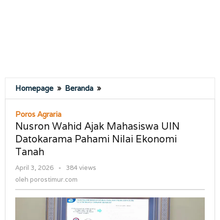
Nusron
Homepage
»
Beranda
»
Wahid
Ajak
Poros Agraria
Mahasiswa
Nusron Wahid Ajak Mahasiswa UIN
UIN
Datokarama Pahami Nilai Ekonomi
Datokarama
Tanah
Pahami
Nilai
oleh
April 3, 2026
-
384 views
Ekonomi
porostimur.com
oleh
porostimur.com
Tanah