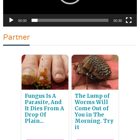
00:00
00:30
Partner
Fungus Is A
The Lump of
Parasite, And
Worms Will
It Dies From A
Come Out of
Drop Of
You in The
Plain...
Morning. Try
it