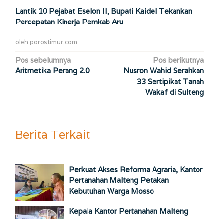
Lantik 10 Pejabat Eselon II, Bupati Kaidel Tekankan
Percepatan Kinerja Pemkab Aru
oleh
porostimur.com
Navigasi
Pos sebelumnya
Pos berikutnya
Aritmetika Perang 2.0
Nusron Wahid Serahkan
pos
33 Sertipikat Tanah
Wakaf di Sulteng
Berita Terkait
Perkuat Akses Reforma Agraria, Kantor
Pertanahan Malteng Petakan
Kebutuhan Warga Mosso
Kepala Kantor Pertanahan Malteng