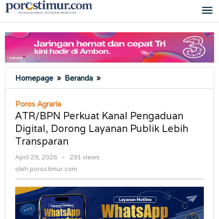
Lewati
ke
konten
ATR/BPN
Homepage
»
Beranda
»
Perkuat
Kanal
Poros Agraria
Pengaduan
ATR/BPN Perkuat Kanal Pengaduan
Digital,
Digital, Dorong Layanan Publik Lebih
Dorong
Transparan
Layanan
Publik
oleh
April 29, 2026
-
291 views
Lebih
porostimur.com
oleh
porostimur.com
Transparan