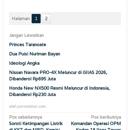
Halaman:
1
2
Jangan Lewatkan
Princes Taranoate
Dua Puisi Nuriman Bayan
Ideologi Angka
Nissan Navara PRO-4X Meluncur di GIIAS 2026,
Dibanderol Rp695 Juta
Honda New NX500 Resmi Meluncur di Indonesia,
Dibanderol Rp230 Juta
oleh
porostimur.com
Navigasi
Pos sebelumnya
Pos berikutnya
Soroti Ketimpangan Listrik
Komandan Operasi OPM
pos
di KKT dan MBD, Komisi
Kodap 18 Ilaga Tewas