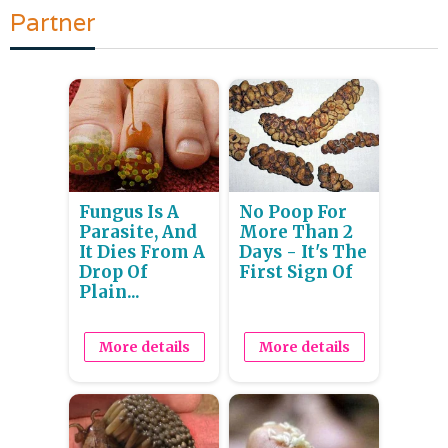
Partner
Fungus Is A
No Poop For
Parasite, And
More Than 2
It Dies From A
Days - It's The
Drop Of
First Sign Of
Plain...
More details
More details