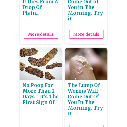
It Dies From A
Come Out of
Drop Of
You in The
Plain...
Morning. Try
it
More details
More details
No Poop For
The Lump Of
More Than 2
Worms Will
Days - It's The
Come Out Of
First Sign Of
You In The
Morning. Try
It