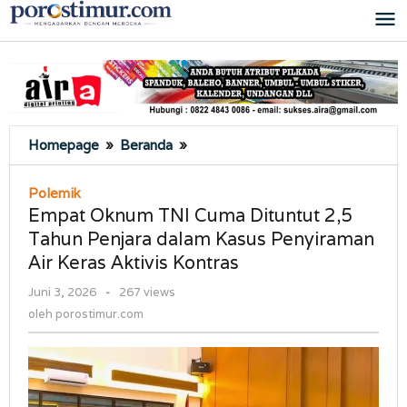
Lewati
ke
konten
Empat
Homepage
»
Beranda
»
Oknum
TNI
Polemik
Cuma
Empat Oknum TNI Cuma Dituntut 2,5
Dituntut
Tahun Penjara dalam Kasus Penyiraman
2,5
Air Keras Aktivis Kontras
Tahun
Penjara
oleh
Juni 3, 2026
-
267 views
dalam
porostimur.com
oleh
porostimur.com
Kasus
Penyiraman
Air
Keras
Aktivis