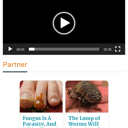
Video
00:00
00:30
Partner
Fungus Is A
The Lump of
Parasite, And
Worms Will